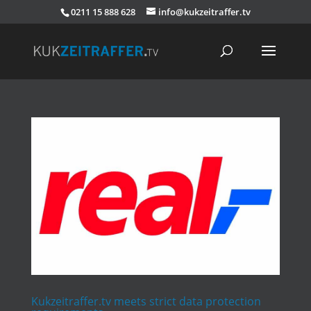
0211 15 888 628
info@kukzeitraffer.tv
Kukzeitraffer.tv meets strict data protection