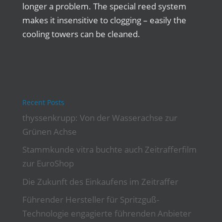
longer a problem. The special reed system
makes it insensitive to clogging – easily the
cooling towers can be cleaned.
Recent Posts
thyssenkrupp: Von der Wasserachse zur
Grünen Achse
Stammkunde vitra buchte auch Zeitrafferfilm
zur EuroShop
Die Zukunft des Einkaufens im Zeitraffer
Führender Hersteller für Spritzguß-
Technologie engagierte führenden Anbieter