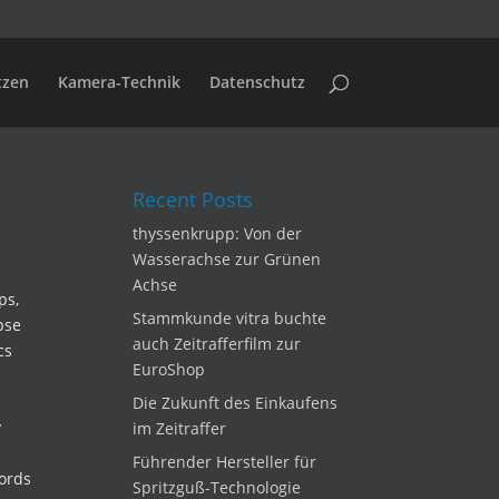
tzen
Kamera-Technik
Datenschutz
Recent Posts
thyssenkrupp: Von der
Wasserachse zur Grünen
Achse
ps,
Stammkunde vitra buchte
pse
auch Zeitrafferfilm zur
cs
EuroShop
Die Zukunft des Einkaufens
y
im Zeitraffer
Führender Hersteller für
cords
Spritzguß-Technologie