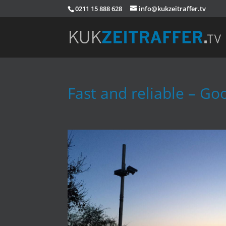
0211 15 888 628
info@kukzeitraffer.tv
Fast and reliable – G