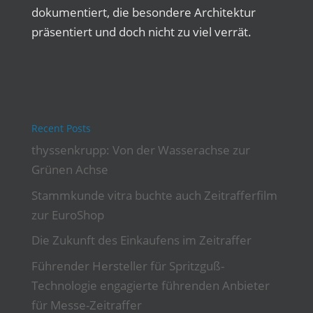
dokumentiert, die besondere Architektur
präsentiert und doch nicht zu viel verrät.
Recent Posts
thyssenkrupp: Von der Wasserachse zur
Grünen Achse
Stammkunde vitra buchte auch Zeitrafferfilm
zur EuroShop
Die Zukunft des Einkaufens im Zeitraffer
Führender Hersteller für Spritzguß-
Technologie engagierte führenden Anbieter
für Messe-Zeitraffer